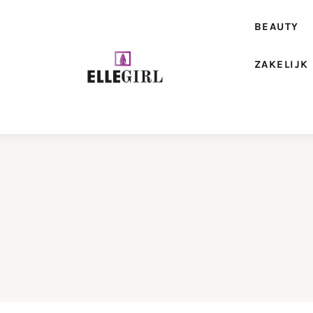
Beauty
BEAUTY
Fashion
ZAKELIJK
Geld
Gezondheid
Lifestyle
Reizen
Relatie
Wonen
Zakelijk