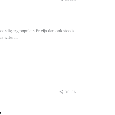
ordig erg populair. Er zijn dan ook steeds
as willen…
DELEN
?