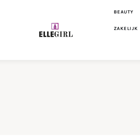
Beauty
BEAUTY
Fashion
ZAKELIJK
Geld
Gezondheid
Lifestyle
Reizen
Relatie
Wonen
Zakelijk