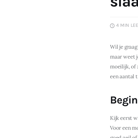
sla
4 MIN
LEE
Wil je graa
maar weet j
moeilijk, of 
een aantal t
Begin
Kijk eerst w
Voor een mo
goed zeil of