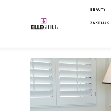
Beauty
BEAUTY
Fashion
ZAKELIJK
Geld
Gezondheid
Lifestyle
Reizen
Relatie
Wonen
Zakelijk