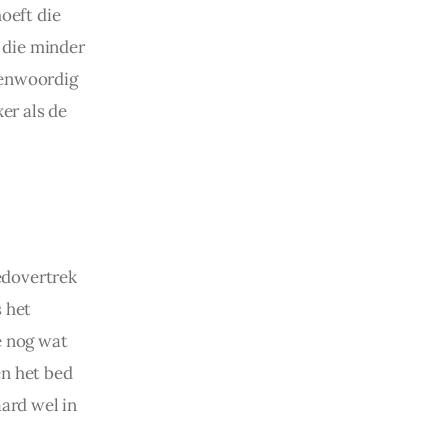
oeft die 
 die minder 
genwoordig 
er als de 
edovertrek 
 het 
e nog wat 
n het bed 
ard wel in 