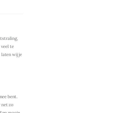
straling, 
veel te 
laten wij je 
mee bent. 
 net zo 
. Een mooie, 