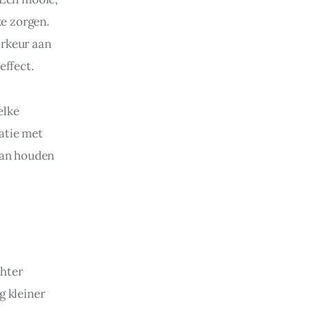
xe zorgen. 
orkeur aan 
effect.
elke 
atie met 
van houden 
hter 
g kleiner 