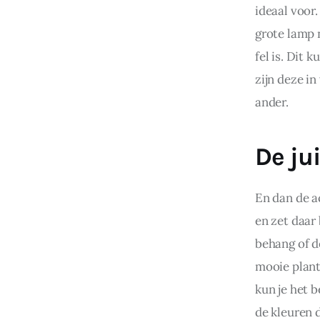
ideaal voor.
grote lamp n
fel is. Dit
zijn deze in
ander.
De ju
En dan de a
en zet daar 
behang of d
mooie plant
kun je het b
de kleuren 