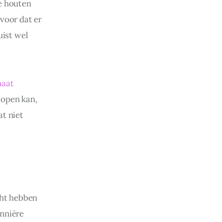
e houten 
voor dat er 
ist wel 
maat
 open kan, 
t niet 
cht hebben 
nnière 