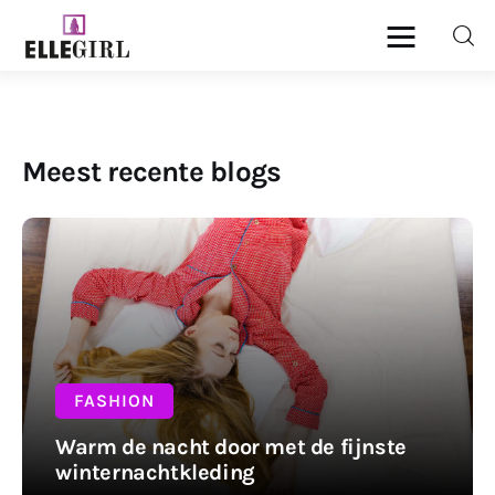
Ellegirl
Beauty
Meest recente blogs
Fashion
Geld
Gezondheid
Lifestyle
FASHION
Reizen
Warm de nacht door met de fijnste
winternachtkleding
Relatie