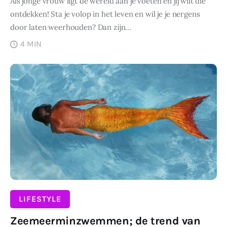
Als jonge vrouw ligt de wereld aan je voeten en jij wilt die
ontdekken! Sta je volop in het leven en wil je je nergens
door laten weerhouden? Dan zijn…
4 MIN
DELEN
LIFESTYLE
Zeemeerminzwemmen; de trend van