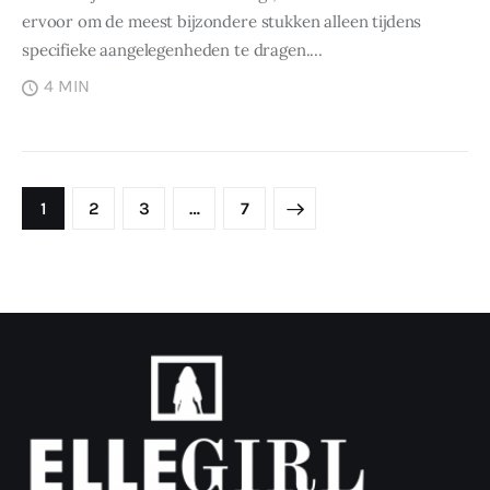
ervoor om de meest bijzondere stukken alleen tijdens
specifieke aangelegenheden te dragen.…
4 MIN
Berichten
paginering
PAGE
1
PAGE
2
PAGE
3
>
…
PAGE
7