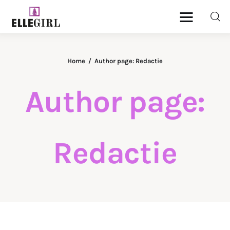
Ellegirl
Home
Author page: Redactie
Beauty
Author page:
Fashion
Geld
Redactie
Gezondheid
Lifestyle
Reizen
Relatie