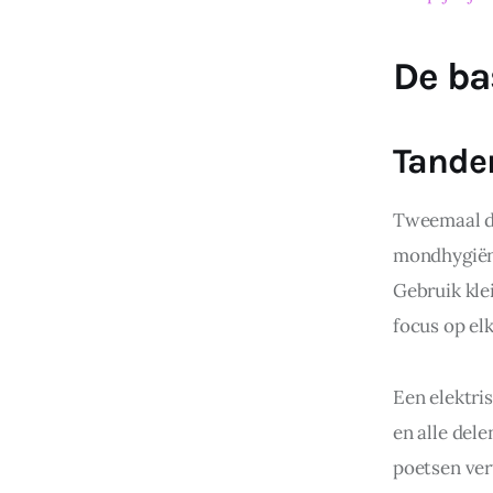
De ba
Tanden
Tweemaal da
mondhygiëne.
Gebruik kle
focus op elk
Een elektri
en alle dele
poetsen ver