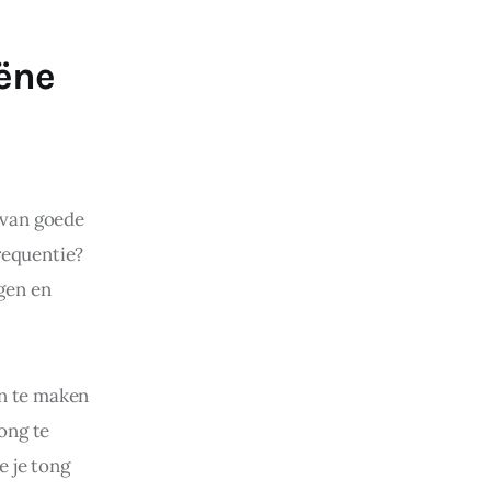
ëne
 van goede 
requentie? 
gen en 
n te maken 
ong te 
 je tong 