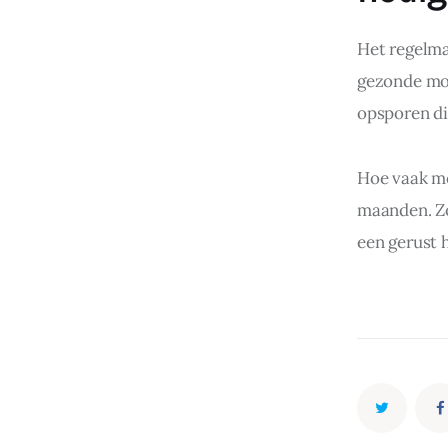
Het regelma
gezonde mon
opsporen die
Hoe vaak moe
maanden. Zo
een gerust h