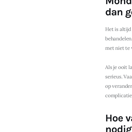
Mondp
dan g
Het is alti
behandelen.
met niet te
Als je ooit 
serieus. Va
op verander
complicatie
Hoe v
nodig