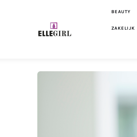
Beauty
BEAUTY
Fashion
ZAKELIJK
Geld
Gezondheid
Lifestyle
Reizen
Relatie
Wonen
Zakelijk