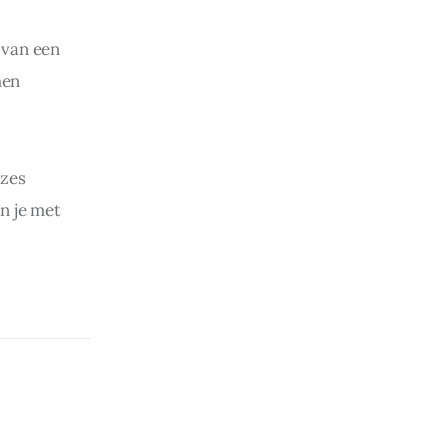
 van een 
en 
zes 
n je met 