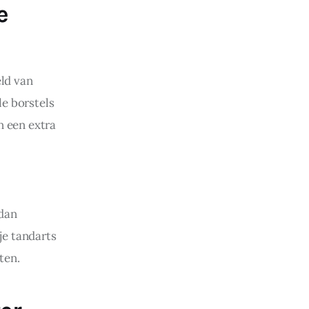
e
ld van 
e borstels 
 een extra 
 
dan 
e tandarts 
ten.