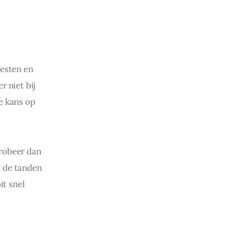
resten en 
 niet bij 
e kans op 
probeer dan 
n de tanden 
it snel 