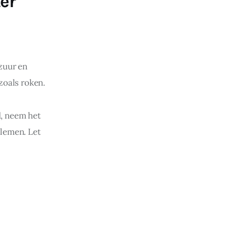
er
zuur en 
zoals roken.
d, neem het 
lemen. Let 