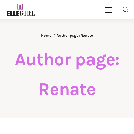
Ellegirl
Home
Author page: Renate
Beauty
Author page:
Fashion
Geld
Renate
Gezondheid
Lifestyle
Reizen
Relatie