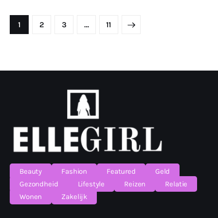
Berichten
paginering
PAGE
1
PAGE
2
PAGE
3
>
…
PAGE
11
Beauty
Fashion
Featured
Geld
Gezondheid
Lifestyle
Reizen
Relatie
Wonen
Zakelijk