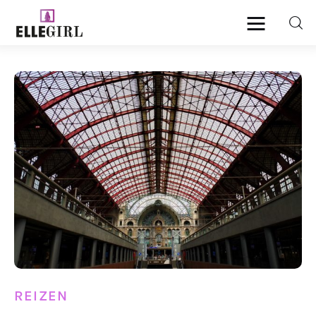
Ellegirl
Beauty
Fashion
Geld
Gezondheid
Lifestyle
Reizen
REIZEN
Relatie