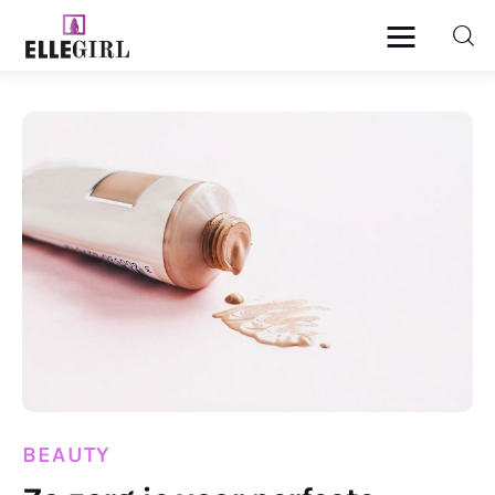
Ellegirl
Beauty
Fashion
Geld
Gezondheid
Lifestyle
Reizen
BEAUTY
Relatie