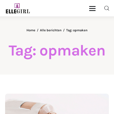
Ellegirl
Home
Alle berichten
Tag: opmaken
Beauty
Tag: opmaken
Fashion
Geld
Gezondheid
Lifestyle
Reizen
DELEN
Relatie