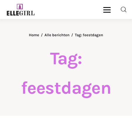
Ellegirl
Home
Alle berichten
Tag: feestdagen
Beauty
Tag:
Fashion
Geld
feestdagen
Gezondheid
Lifestyle
Reizen
Relatie