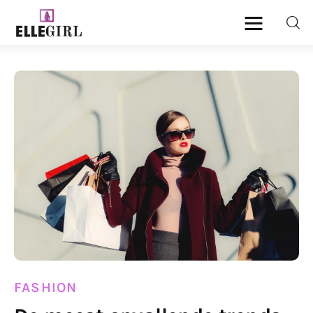
Ellegirl
Beauty
Fashion
Geld
Gezondheid
Lifestyle
Reizen
FASHION
Relatie