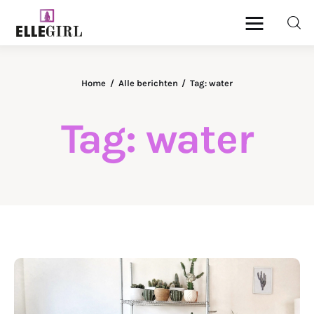
Ellegirl
Home
Alle berichten
Tag: water
Beauty
Tag: water
Fashion
Geld
Gezondheid
Lifestyle
Reizen
DELEN
Relatie