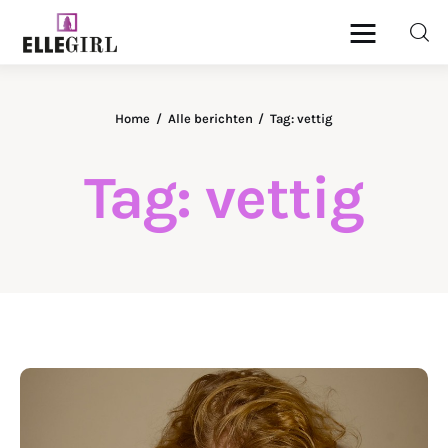
Ellegirl
Home
Alle berichten
Tag: vettig
Beauty
Tag: vettig
Fashion
Geld
Gezondheid
Lifestyle
Reizen
DELEN
Relatie