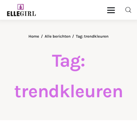
Ellegirl
Home
Alle berichten
Tag: trendkleuren
Beauty
Tag:
Fashion
Geld
trendkleuren
Gezondheid
Lifestyle
Reizen
Relatie