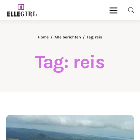
Ellegirl
Home
Alle berichten
Tag: reis
Beauty
Tag: reis
Fashion
Geld
Gezondheid
Lifestyle
Reizen
DELEN
Relatie