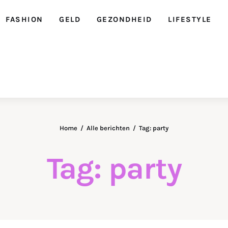
FASHION
GELD
GEZONDHEID
LIFESTYLE
Ellegirl
Home
Alle berichten
Tag: party
Tag: party