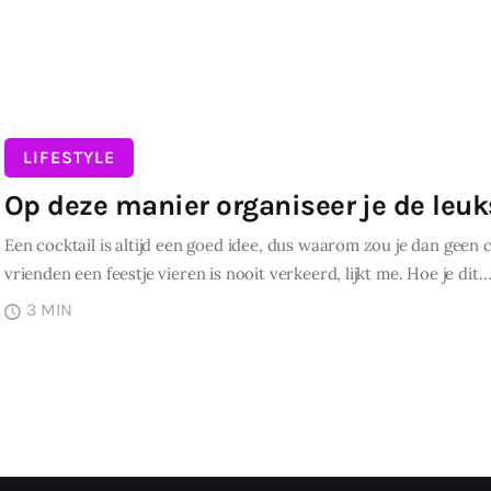
LIFESTYLE
Op deze manier organiseer je de leuk
Een cocktail is altijd een goed idee, dus waarom zou je dan geen 
vrienden een feestje vieren is nooit verkeerd, lijkt me. Hoe je dit
3 MIN