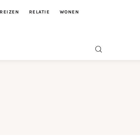
REIZEN
RELATIE
WONEN