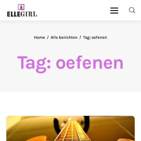
Ellegirl
Home
Alle berichten
Tag: oefenen
Beauty
Tag: oefenen
Fashion
Geld
Gezondheid
Lifestyle
Reizen
DELEN
Relatie