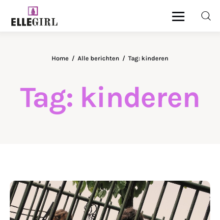
Ellegirl
Home
Alle berichten
Tag: kinderen
Beauty
Tag: kinderen
Fashion
Geld
Gezondheid
Lifestyle
Reizen
DELEN
Relatie