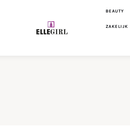
Beauty
BEAUTY
Fashion
ZAKELIJK
Geld
Gezondheid
Lifestyle
Reizen
Relatie
Wonen
Zakelijk