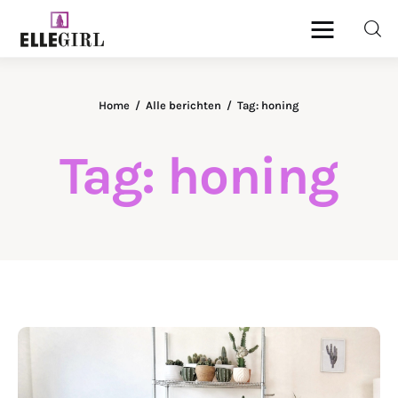
Ellegirl
Home
Alle berichten
Tag: honing
Beauty
Tag: honing
Fashion
Geld
Gezondheid
Lifestyle
Reizen
DELEN
Relatie