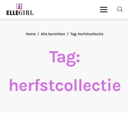
Ellegirl
Home
Alle berichten
Tag: herfstcollectie
Beauty
Tag:
Fashion
Geld
herfstcollectie
Gezondheid
Lifestyle
Reizen
Relatie