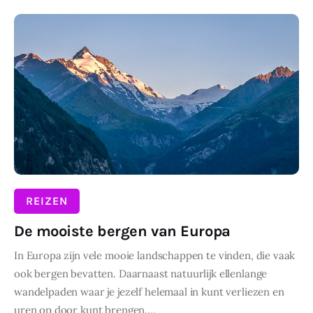
Wonen
DELEN
Zakelijk
REIZEN
De mooiste bergen van Europa
In Europa zijn vele mooie landschappen te vinden, die vaak
ook bergen bevatten. Daarnaast natuurlijk ellenlange
wandelpaden waar je jezelf helemaal in kunt verliezen en
uren op door kunt brengen.…