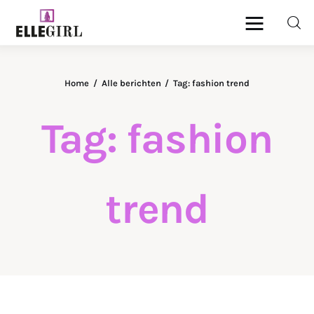
Ellegirl
Home
Alle berichten
Tag: fashion trend
Beauty
Tag: fashion
Fashion
Geld
trend
Gezondheid
Lifestyle
Reizen
Relatie