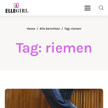
Ellegirl
Home
Alle berichten
Tag: riemen
Beauty
Tag: riemen
Fashion
Geld
Gezondheid
Lifestyle
Reizen
DELEN
Relatie