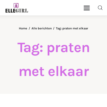
Ellegirl
Home
Alle berichten
Tag: praten met elkaar
Beauty
Tag: praten
Fashion
Geld
met elkaar
Gezondheid
Lifestyle
Reizen
Relatie