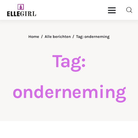
Ellegirl
Home
Alle berichten
Tag: onderneming
Beauty
Tag:
Fashion
Geld
onderneming
Gezondheid
Lifestyle
Reizen
Relatie