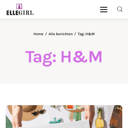
Ellegirl
Home
Alle berichten
Tag: H&M
Beauty
Tag: H&M
Fashion
Geld
Gezondheid
Lifestyle
Reizen
DELEN
Relatie