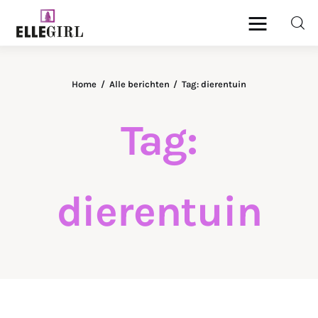
Ellegirl
Home
Alle berichten
Tag: dierentuin
Beauty
Tag:
Fashion
Geld
dierentuin
Gezondheid
Lifestyle
Reizen
Relatie